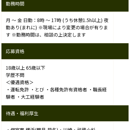
勤務時間
月 ～ 金 日勤：8時 ～ 17時 (うち休憩1.5h以上) 夜
勤あり(まれに) ※現場により変更の場合が有りま
す ※勤務時間は、相談の上決定します
応募資格
18歳以上 65歳以下
学歴不問
＜優遇資格＞
・運転免許 ・とび ・各種免許有資格者 ・職長経
験者 ・大工経験者
待遇・福利厚生
・個室寮 横浜(鶴見,菊名)・川崎・武蔵小杉