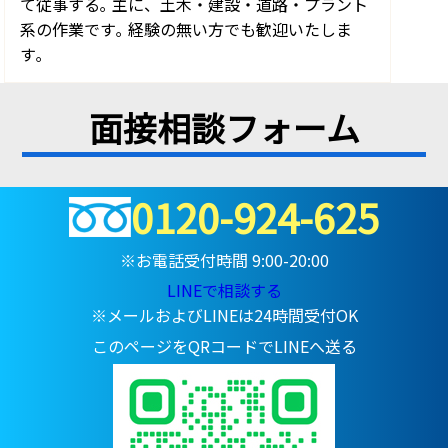
て従事する｡ 主に、土木・建設・道路・プラント
系の作業です｡ 経験の無い方でも歓迎いたしま
す｡
面接相談フォーム
0120-924-625
※お電話受付時間 9:00-20:00
LINEで相談する
※メールおよびLINEは24時間受付OK
このページをQRコードでLINEへ送る