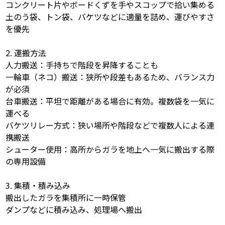
コンクリート片やボードくずを手やスコップで拾い集める
土のう袋、トン袋、バケツなどに適量を詰め、運びやすさ
を優先
2. 運搬方法
人力搬送：手持ちで階段を昇降することも
一輪車（ネコ）搬送：狭所や段差もあるため、バランス力
が必須
台車搬送：平坦で距離がある場合に有効。複数袋を一気に
運べる
バケツリレー方式：狭い場所や階段などで複数人による連
携搬送
シューター使用：高所からガラを地上へ一気に搬出する際
の専用設備
3. 集積・積み込み
搬出したガラを集積所に一時保管
ダンプなどに積み込み、処理場へ搬出