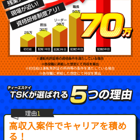
※初任給は運転免許証の所持等の条件を満たしている場合
※各役職に昇給した想定にて月収を算出
理由
1
高収入案件でキャリアを積め
る！