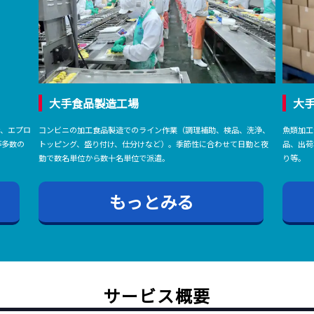
大手食品製造工場
大
ン、エプロ
コンビニの加工食品製造でのライン作業（調理補助、検品、洗浄、
魚類加工
等多数の
トッピング、盛り付け、仕分けなど）。季節性に合わせて日勤と夜
品、出荷
勤で数名単位から数十名単位で派遣｡
り等｡
もっとみる
サービス概要