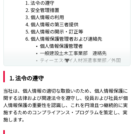
1. 法令の遵守
2. 安全管理措置
3. 個人情報の利用
4. 個人情報の第三者提供
5. 個人情報の開示・訂正等
6. 個人情報保護管理者および連絡先
個人情報保護管理者
一般建設土木工事業部 連絡先
ティーエスケイ人材派遣事業部／外国
人材特化型派遣サービス 連絡先
7. 教育訓練
1. 法令の遵守
8. 個人情報の取扱いの委託
9. マイナンバー（個人番号）の利用目的
当社は、個人情報の適切な取扱いのため、個人情報保護に
源泉徴収票作成事務
関する法律および関連法令を遵守し、役員および社員が個
10. 付則
人情報保護の重要性を認識し、これを円滑且つ継続的に実
施するためのコンプライアンス・プログラムを策定し、実
施します。