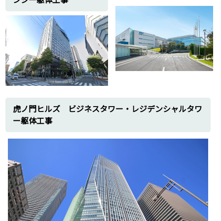
八景島シーパラダイス地内造成土木工事
1992年
セザール鷺沼・梶ヶ谷・宮前平その他マン
ション
1991年
用賀駅前オフィスビル(東急建設)請負工
事
1989年
ヨコハマニューグランドホテル溶接工事
東洋英和女学院短大建設工事
虎ノ門ヒルズ ビジネスタワー・レジデンシャルタワ
1988年
ー躯体工事
町田大丸デパート建設工事
IHI石川播摩重工構内作業工事
1987年
味の素独身寮請負建設工事
日立製作所構内保守作業工事
1986年
羽田空港造成土木工事
1985年