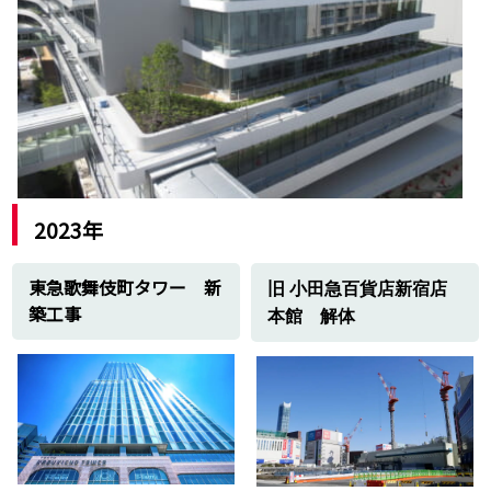
東京ゲートブリッジ建設工事
2010年
羽田空港D滑走路舗装工事
2009年
首都高速1号・湾岸線ETCゲート工事
2007年
ららぽーと横浜土木工事
利根川護岸造園工事一式
2006年
2023年
東京ミッドタウン電設工事
川崎LAZONA土木工事
東急歌舞伎町タワー 新
羽田空港国際線D滑走路造成舗装工事
旧
小田急
百貨店新宿店
築工事
武蔵村山ダイヤモンドシティ―土木工事
本館 解体
2005年
新百合ヶ丘駅前大規模開発工事
港南台グラスコート請負建設工事
昭島・森タウン土木工事一式
府中競馬場
東京ビルTOKIA土木工事一式