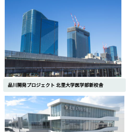
2018年
横浜山下ふ頭土工造成工事
横須賀火力発電所解体土工工事
2017年
慶応義塾高校講堂解体工事
2016年
東京ビッグサイト拡張工事
新橋高架下復元改修工事
2015年
歌舞伎町東宝ビル新築工事
丸の内東京新住友ビルディング
2014年
品川開発プロジェクト 北里大学医学部新校舎
東京駅丸の内駅舎復原工事
中山競馬場改築工事
2012年
東海道新幹線
2011年
東京スカイツリー電設工事