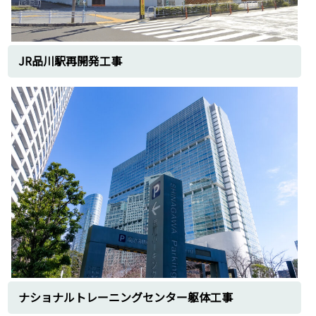
宮城仙南クリーンセンター
山形川口エネルギー回収施設
上山市エネルギー回収施設
JR品川駅再開発工事
いわき南部清掃センター
関東
東扇島火力発電所
川崎火力発電所
横浜火力発電所
磯子火力発電所
横須賀火力発電所
横須賀ゴミ処理施設
鳩山DVO埼玉クリーンセンター
川越市資源化センター
西秋川クリーンセンター
東京都江戸川清掃工場
東京都世田谷清掃工場
中部
ナショナルトレーニングセンター躯体工事
柏崎刈羽原子力発電所