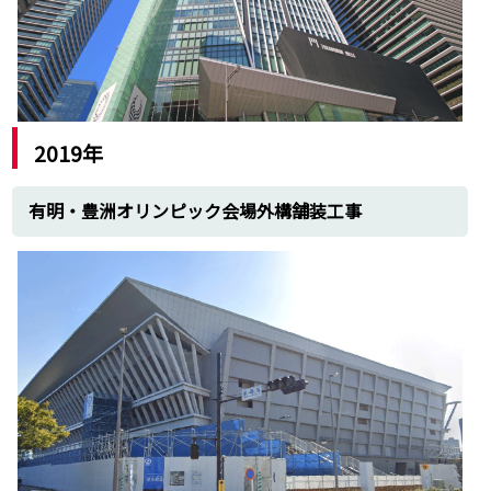
東京ガス構内作業工事
宮崎台ライオンズマンション請負工事
1983年
専修大学土木工事
東京電力新佐原保守作業工事
1982年
2019年
日本鋼管構内手作業工事
川崎花王石鹸構内建設工事
有明・豊洲オリンピック会場外構舗装工事
横浜西口・港北ニュータウン製造道路舗装
工事
1980年
新潟原子力発電所
横浜火力発電所構内作業工事
東亜石油構内作業工事
プラント施工実績
東北
女川原子力発電所
六ヶ所燃料再処理工場
三戸地区クリーンセンター