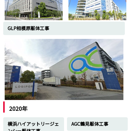
東京都・江戸川護岸工事
1999年
東燃石油地内請負工事
花見川土木工作物解体に伴う土木一式工事
GLP相模原躯体工事
浜東芝地内ケーブル引き工事に伴う土木工
事
1998年
三ツ沢(高速道路)建設工事
1997年
東京湾アクアライン土木工事
みなとみらい21土木一式工事
1996年
新横浜国際総合競技場(日産スタジアム建
設工事)建設工事
1995年
2020年
川崎競馬場請負工事
東京湾岸横断道路(アクアライン)建設工事
横浜ハイアットリージェ
AGC鶴見躯体工事
1993年
ンシー躯体工事