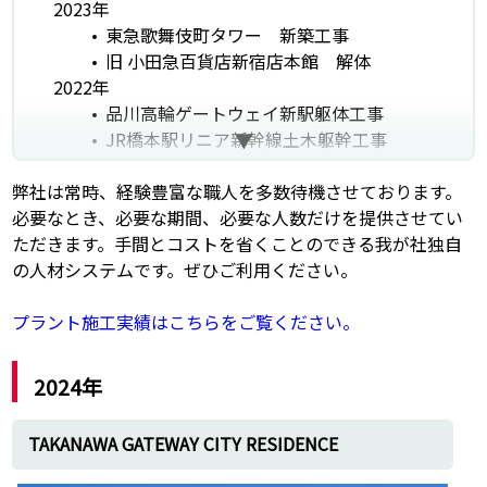
2023年
東急歌舞伎町タワー 新築工事
旧 小田急百貨店新宿店本館 解体
2022年
品川高輪ゲートウェイ新駅躯体工事
JR橋本駅リニア新幹線土木躯幹工事
2021年
弊社は常時、経験豊富な職人を多数待機させております。
武蔵小杉日本医科大学土木躯体工事
必要なとき、必要な期間、必要な人数だけを提供させてい
JR東京レールゲート躯体工事
ただきます。手間とコストを省くことのできる我が社独自
GLP相模原躯体工事
の人材システムです。ぜひご利用ください。
2020年
横浜ハイアットリージェンシー躯体工事
プラント施工実績はこちらをご覧ください。
AGC鶴見躯体工事
虎ノ門ヒルズ ビジネスタワー・レジデ
ンシャルタワー躯体工事
2024年
2019年
有明・豊洲オリンピック会場外構舗装工事
TAKANAWA GATEWAY CITY RESIDENCE
JR品川駅再開発工事
ナショナルトレーニングセンター躯体工事