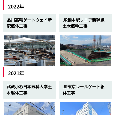
2004年
2022年
川崎駅前再開発工事に伴う道路築造
品川駅前再開発建設工事
品川高輪ゲートウェイ新
JR橋本駅リニア新幹線
東京都・荒川護岸工事
駅躯体工事
土木躯幹工事
2003年
六本木ヒルズ地内造園工事
東京都・神楽坂道路舗装工事
みなとみらい線地下鉄工事及び周辺舗装工
事
2002年
大黒埠頭・本牧道路舗装工事
鎌倉女子大構内通行路舗装工事
2021年
2001年
東亜石油プラント工事に伴う土木一式工事
武蔵小杉日本医科大学土
JR東京レールゲート躯
府中マンション請負新設工事
木躯体工事
体工事
フジタ研究所地内強度調査に伴う土木工事
2000年
新国際空港(羽田)滑走路整備工事
フジタ研究所地内請負工事