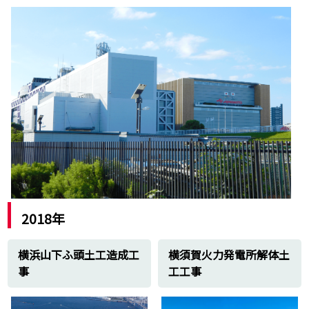
志賀原子力発電所
七尾大田火力発電所
敦賀原子力発電所
敦賀火力発電所
美浜原子力発電所
高浜原子力発電所
大飯原子力発電所
上伊那クリーンセンター
松阪市クリーンセンター
昭和四日市石油 四日市製油所
甲府峡東クリーンセンター
中国
島根原子力発電所
新小野田火力発電所
2018年
三隅火力発電所
宇部興産発電所
横浜山下ふ頭土工造成工
横須賀火力発電所解体土
四国
事
工工事
伊方原子力発電所
九州