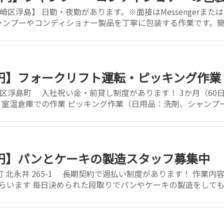
区浮島】 日勤・夜勤があります。※面接はMessengerまた
ャンプーやコンディショナー製品を丁寧に包装する作業です。簡..
50円】フォークリフト運転・ピッキング作業
浮島町 入社祝い金・前貸し制度があります！ 3か月（60日）勤
 室温倉庫での作業 ピッキング作業（日用品：洗剤、シャンプー.
50円】パンとケーキの製造スタッフ募集中
町 北永井 265-1 長期契約で週払い制度があります！ 作業内
らいます 毎日決められた段取りでパンやケーキの製造をしても..