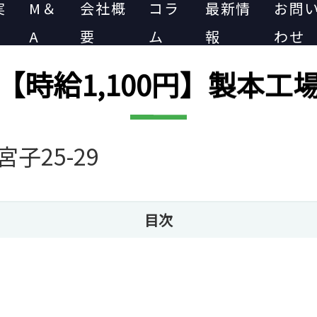
実
M＆
会社概
コラ
最新情
お問
A
要
ム
報
わせ
【時給1,100円】製本工
子25-29
目次