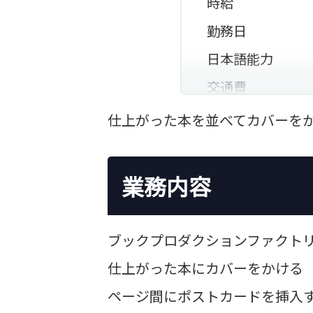
時給
勤務日
日本語能力
交通費
アクセス
仕上がった本を並べてカバーを
通勤手段
その他の情報
業務内容
ブックプロダクションファクト
仕上がった本にカバーをかける
ページ間にポストカードを挿入