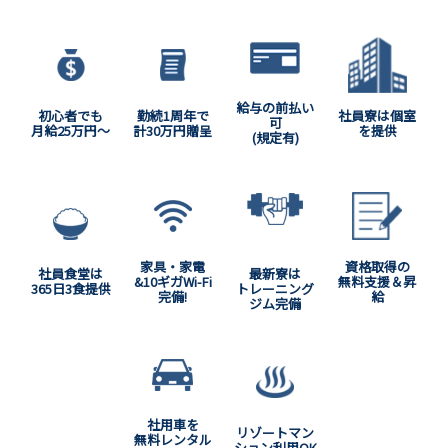
給与の前払い
初心者でも
勤続1周年で
社員寮は個室
可
月給25万円～
計30万円贈呈
を提供
(規定有)
家具・家電
資格取得の
社員食堂は
最新寮は
&10ギガWi-Fi
無料支援＆昇
365日3食提供
トレーニング
完備!
給
ジム完備
社用車を
リゾートマン
無料レンタル
ション利用OK